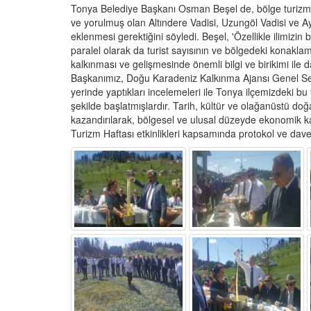
Tonya Belediye Başkanı Osman Beşel de, bölge turizmi
ve yorulmuş olan Altındere Vadisi, Uzungöl Vadisi ve Ay
eklenmesi gerektiğini söyledi. Beşel, 'Özellikle ilimizi
paralel olarak da turist sayısının ve bölgedeki konaklama 
kalkınması ve gelişmesinde önemli bilgi ve birikimi ile
Başkanımız, Doğu Karadeniz Kalkınma Ajansı Genel Sek
yerinde yaptıkları incelemeleri ile Tonya ilçemizdeki bu 
şekilde başlatmışlardır. Tarih, kültür ve olağanüstü doğ
kazandırılarak, bölgesel ve ulusal düzeyde ekonomik kaza
Turizm Haftası etkinlikleri kapsamında protokol ve davetl