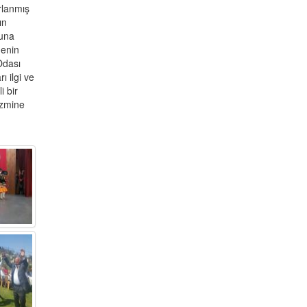
rlanmış
ın
buna
genin
Odası
 ilgi ve
i bir
izmine