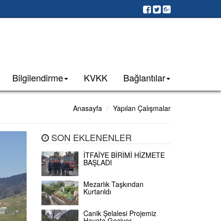
Bilgilendirme
KVKK
Bağlantılar
Anasayfa
Yapılan Çalışmalar
SON EKLENENLER
İTFAİYE BİRİMİ HİZMETE
BAŞLADI
Mezarlık Taşkından
Kurtarıldı
Canik Şelalesi Projemiz
Hayata Geçiyor