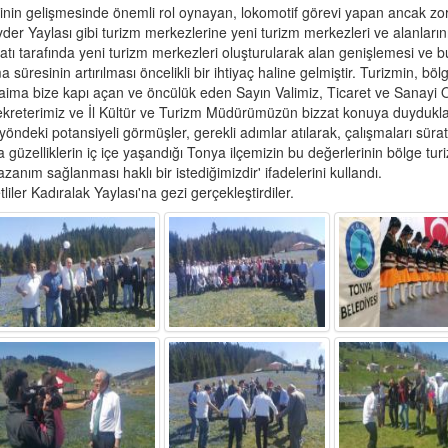
nin gelişmesinde önemli rol oynayan, lokomotif görevi yapan ancak zo
der Yaylası gibi turizm merkezlerine yeni turizm merkezleri ve alanların
n batı tarafında yeni turizm merkezleri oluşturularak alan genişlemesi ve 
süresinin artırılması öncelikli bir ihtiyaç haline gelmiştir. Turizmin, böl
 daima bize kapı açan ve öncülük eden Sayın Valimiz, Ticaret ve Sanayi 
reterimiz ve İl Kültür ve Turizm Müdürümüzün bizzat konuya duydukları
yöndeki potansiyeli görmüşler, gerekli adımlar atılarak, çalışmaları süratl
a güzelliklerin iç içe yaşandığı Tonya ilçemizin bu değerlerinin bölge tur
nım sağlanması haklı bir istediğimizdir' ifadelerini kullandı.
iler Kadıralak Yaylası'na gezi gerçekleştirdiler.