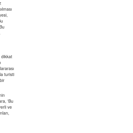
z
pılması
yesi,
Bu
 Bu
.
 dikkat
n
lararası
 turisti
bir
nin
ara, 'Bu
erli ve
nları,