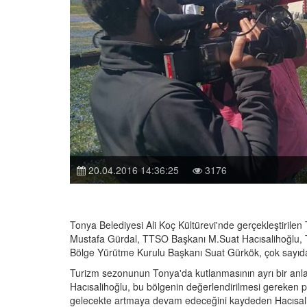
20.04.2016 14:36:25
3176
Tonya Belediyesi Ali Koç Kültürevi'nde gerçekleştirilen T
Mustafa Gürdal, TTSO Başkanı M.Suat Hacısalihoğlu
Bölge Yürütme Kurulu Başkanı Suat Gürkök, çok sayıda sek
Turizm sezonunun Tonya'da kutlanmasının ayrı bir anl
Hacısalihoğlu, bu bölgenin değerlendirilmesi gereken po
gelecekte artmaya devam edeceğini kaydeden Hacısalihoğ