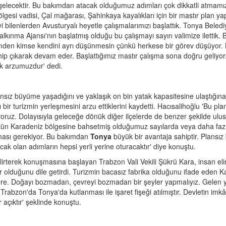
 gelecektir. Bu bakımdan atacak olduğumuz adımları çok dikkatli atmamı
gesi vadisi, Çal mağarası, Şahinkaya kayalıkları için bir mastır plan ya
 bilenlerden Avusturyalı heyetle çalışmalarımızı başlattık. Tonya Beledi
ınma Ajansı'nın başlatmış olduğu bu çalışmayı sayın valimize ilettik. 
izmden kimse kendini ayrı düşünmesin çünkü herkese bir görev düşüyor.
 sahip çıkarak devam eder. Başlattığımız mastır çalışma sona doğru geliyor
k arzumuzdur' dedi.
sız büyüme yaşadığını ve yaklaşık on bin yatak kapasitesine ulaştığına
ir turizmin yerleşmesini arzu ettiklerini kaydetti. Hacısalihoğlu 'Bu pla
yoruz. Dolayısıyla geleceğe dönük diğer ilçelerde de benzer şekilde ulus
bütün Karadeniz bölgesine bahsetmiş olduğumuz sayılarda veya daha fazla
kması gerekiyor. Bu bakımdan
Tonya
büyük bir avantaja sahiptir. Plansız 
k olan adımların hepsi yerli yerine oturacaktır' diye konuştu.
elirterek konuşmasına başlayan Trabzon Vali Vekili Şükrü Kara, insan eli
olduğunu dile getirdi. Turizmin bacasız fabrika olduğunu ifade eden K
re. Doğayı bozmadan, çevreyi bozmadan bir şeyler yapmalıyız. Gelen y
rabzon'da Tonya'da kutlanması ile işaret fişeği atılmıştır. Devletin imkâ
açıktır' şeklinde konuştu.