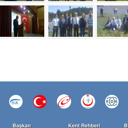
Başkan
Kent Rehberi
B