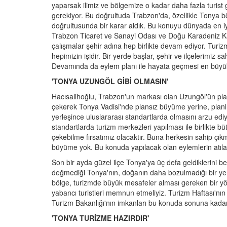
yaparsak ilimiz ve bölgemize o kadar daha fazla turist
gerekiyor. Bu doğrultuda Trabzon'da, özellikle Tonya böl
doğrultusunda bir karar aldık. Bu konuyu dünyada en iyi
Trabzon Ticaret ve Sanayi Odası ve Doğu Karadeniz Kalk
çalışmalar şehir adına hep birlikte devam ediyor. Tur
hepimizin işidir. Bir yerde başlar, şehir ve ilçelerimiz
Devamında da eylem planı ile hayata geçmesi en büyü
'TONYA UZUNGÖL GİBİ OLMASIN'
Hacısalihoğlu, Trabzon'un markası olan Uzungöl'ün plan
çekerek Tonya Vadisi'nde plansız büyüme yerine, planlı b
yerleşince uluslararası standartlarda olmasını arzu edi
standartlarda turizm merkezleri yapılması ile birlikte 
çekebilme fırsatımız olacaktır. Buna herkesin sahip çı
büyüme yok. Bu konuda yapılacak olan eylemlerin atılaca
Son bir ayda güzel ilçe Tonya'ya üç defa geldiklerini b
değmediği Tonya'nın, doğanın daha bozulmadığı bir yer 
bölge, turizmde büyük mesafeler alması gereken bir yö
yabancı turistleri memnun etmeliyiz. Turizm Haftası'nın T
Turizm Bakanlığı'nın imkanları bu konuda sonuna kadar 
'TONYA TURİZME HAZIRDIR'