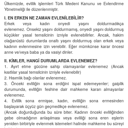
Ülkemizde, evlilik işlemleri Türk Medeni Kanunu ve Evlendirme
Yönetmeliği ile düzenlenmiştir.
I. EN ERKEN NE ZAMAN EVLENİLEBİLİR?
Erkek veya kadın onyedi yaşını doldurmadıkça
evlenemez. Onsekiz yaşını doldurmamış, onyedi yaşını doldurmuş
küçükler yasal temsilcinin izniyle evlenebilirler. Ancak, hakim
olağanüstü durumlarda onaltı yaşını doldurmuş olan erkek veya
kadının evlenmesine izin verebilir. Eğer mümkünse karar öncesi
anne ve/veya baba ya da vasiyi dinler.
II. KİMLER, HANGİ DURUMLARDA EVLENEMEZ?
1. Ayırt etme gücüne sahip olamayanlar evlenemez (Ancak
kısıtlılar yasal temsilcinin izniyle evlenebilir)
2. Hısımlık bağı olanlar evlenemez.
3. Önceki evliliğin sona erdiğini ispat edemeyenler; gaiplik
durumunda, evliliğin feshine dair mahkeme kararı almayanlar
evlenemez.
4. Evlilik sona ermişse, kadın, evliliğin sona ermesinden
başlayarak üçyüz gün geçmedikçe evlenemez.
(Ancak doğurduğunda bu süre biter. Kadının önceki evliliğinden
gebe olmadığının anlaşılması veya evliliği sona eren eşlerin
yeniden birbiriyle evlenmek istemeleri halinde mahkeme bu süreyi