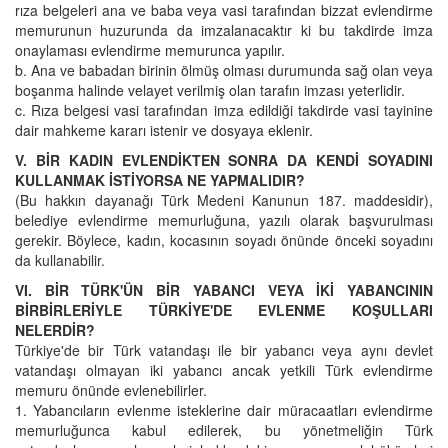
rıza belgeleri ana ve baba veya vasi tarafından bizzat evlendirme
memurunun huzurunda da imzalanacaktır ki bu takdirde imza
onaylaması evlendirme memurunca yapılır.
b. Ana ve babadan birinin ölmüş olması durumunda sağ olan veya
boşanma halinde velayet verilmiş olan tarafın imzası yeterlidir.
c. Rıza belgesi vasi tarafından imza edildiği takdirde vasi tayinine
dair mahkeme kararı istenir ve dosyaya eklenir.
V. BİR KADIN EVLENDİKTEN SONRA DA KENDİ SOYADINI
KULLANMAK İSTİYORSA NE YAPMALIDIR?
(Bu hakkın dayanağı Türk Medeni Kanunun 187. maddesidir),
belediye evlendirme memurluğuna, yazılı olarak başvurulması
gerekir. Böylece, kadın, kocasının soyadı önünde önceki soyadını
da kullanabilir.
VI. BİR TÜRK'ÜN BİR YABANCI VEYA İKİ YABANCININ
BİRBİRLERİYLE TÜRKİYE'DE EVLENME KOŞULLARI
NELERDİR?
Türkiye'de bir Türk vatandaşı ile bir yabancı veya aynı devlet
vatandaşı olmayan iki yabancı ancak yetkili Türk evlendirme
memuru önünde evlenebilirler.
1. Yabancıların evlenme isteklerine dair müracaatları evlendirme
memurluğunca kabul edilerek, bu yönetmeliğin Türk