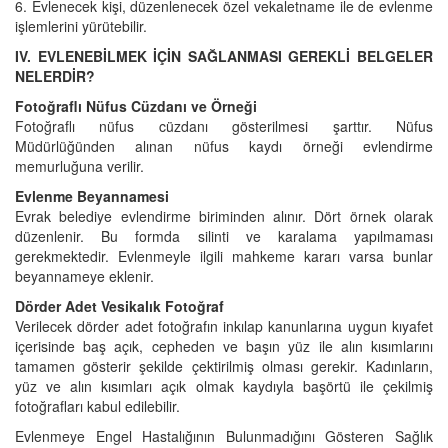
6. Evlenecek kişi, düzenlenecek özel vekaletname ile de evlenme
işlemlerini yürütebilir.
IV. EVLENEBİLMEK İÇİN SAĞLANMASI GEREKLİ BELGELER
NELERDİR?
Fotoğraflı Nüfus Cüzdanı ve Örneği
Fotoğraflı nüfus cüzdanı gösterilmesi şarttır. Nüfus
Müdürlüğünden alınan nüfus kaydı örneği evlendirme
memurluğuna verilir.
Evlenme Beyannamesi
Evrak belediye evlendirme biriminden alınır. Dört örnek olarak
düzenlenir. Bu formda silinti ve karalama yapılmaması
gerekmektedir. Evlenmeyle ilgili mahkeme kararı varsa bunlar
beyannameye eklenir.
Dörder Adet Vesikalık Fotoğraf
Verilecek dörder adet fotoğrafın inkılap kanunlarına uygun kıyafet
içerisinde baş açık, cepheden ve başın yüz ile alın kısımlarını
tamamen gösterir şekilde çektirilmiş olması gerekir. Kadınların,
yüz ve alın kısımları açık olmak kaydıyla başörtü ile çekilmiş
fotoğrafları kabul edilebilir.
Evlenmeye Engel Hastalığının Bulunmadığını Gösteren Sağlık