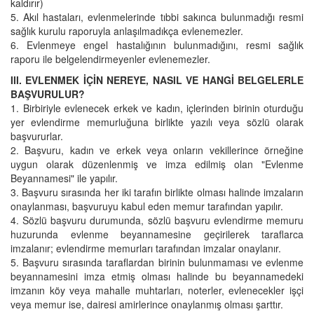
kaldırır)
5. Akıl hastaları, evlenmelerinde tıbbi sakınca bulunmadığı resmi
sağlık kurulu raporuyla anlaşılmadıkça evlenemezler.
6. Evlenmeye engel hastalığının bulunmadığını, resmi sağlık
raporu ile belgelendirmeyenler evlenemezler.
III. EVLENMEK İÇİN NEREYE, NASIL VE HANGİ BELGELERLE
BAŞVURULUR?
1. Birbiriyle evlenecek erkek ve kadın, içlerinden birinin oturduğu
yer evlendirme memurluğuna birlikte yazılı veya sözlü olarak
başvururlar.
2. Başvuru, kadın ve erkek veya onların vekillerince örneğine
uygun olarak düzenlenmiş ve imza edilmiş olan "Evlenme
Beyannamesi" ile yapılır.
3. Başvuru sırasında her iki tarafın birlikte olması halinde imzaların
onaylanması, başvuruyu kabul eden memur tarafından yapılır.
4. Sözlü başvuru durumunda, sözlü başvuru evlendirme memuru
huzurunda evlenme beyannamesine geçirilerek taraflarca
imzalanır; evlendirme memurları tarafından imzalar onaylanır.
5. Başvuru sırasında taraflardan birinin bulunmaması ve evlenme
beyannamesini imza etmiş olması halinde bu beyannamedeki
imzanın köy veya mahalle muhtarları, noterler, evlenecekler işçi
veya memur ise, dairesi amirlerince onaylanmış olması şarttır.