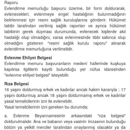
Raporu
Evlendirme memurluğu başvuru üzerine, bir form doldurarak,
evlenecekleri, evlenmeye engel hastalığının bulunmadığının
belirlenmesi için resmi sağlık kuruluşlarına gönderir. Hükümet
tabibi tarafından verilmiş sağlık raporları ve ayrıca hükümet
tabibinin gerek duyması durumunda, evlenecek kişilerde akıl
hastalığı olup olmadığını, varsa evlenmesinde tıbbi sakınca olup
olmadığını gösteren "resmi sağlık kurulu raporu" alınarak
evlendirme memurluğuna verilmelidir.
Evlenme Ehliyet Belgesi
Evlendirme memuru başvuranların medeni hallerinde kuşkuya
kapılırsa ilgililerin kayıtlı bulunduğu yer nüfus idaresinden
"evlenme ehliyet belgesi" isteyebilir.
Rıza Belgesi
16 yaşını doldurmuş erkek ve kadınlar ancak hakim kararıyla ; 17
yaşını doldurmuş ancak 18 yaşını doldurmamış erkek ve kadınlar
yasal temsilcilerinin izni ile evlenebilir.
Yasal temsilcilerinin izni gereken bu durumda;
a. Evlenme Beyannamesinin arkasındaki "rıza belgesi"
doldurulmalıdır. Ana ve babanın veya vasinin imzasının bulunduğu
bölüm ya yetkili merciler tarafından onaylanmış olacaktır ya da