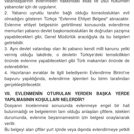
vatandaşlarının evlenmeleri hakkındaki esas ve usul hükümleri
yabancılar için de uygulanır.
2. Yabancı uyruklu tarafın bağlı olduğu konsolosluktan evli
olmadığını gösteren Türkçe "Evlenme Ehliyet Belgesi" alınacaktır.
Evlenme ehliyet belgesinin getirtilmesi konusunda evlendirme
memurları yabancı devlet başkonsoloslukları ile doğrudan yazışma
yapabilecekleri gibi, Genel Müdürlük aracılığıyla da bu belgeleri
getirtebilir.
3. Aynı devlet vatandaşı olan iki yabancı kendi milli kanunu yetki
vermiş olduğu takdirde, o devletin Türkiye'deki temsilcilikleri
önünde evlenme yapabilecekleri gibi Türk makamları önünde de
evlenebilirler.
4. Hazırlanan evraklar ile ilgili belediyenin Evlendirme Birimi'ne
başvuru yapıldığında, evlendirme işlemleri bu birim tarafından
gerçekleştirilecektir.
VII. EVLENMENİN OTURULAN YERDEN BAŞKA YERDE
YAPILMASININ KOŞULLARI NELERDİR?
Dosyanın incelenmesi sonucunda evlenmeye engel bir hali
bulunmadığı ve belgelerinin tam olduğu anlaşılan çiftlere, istekleri
durumunda, evlenme beyannamesinin izin belgesi onaylanarak
verilir.
Bu belgeyi alan çiftler yurt içinde veya dışında evlendirmeye yetkili