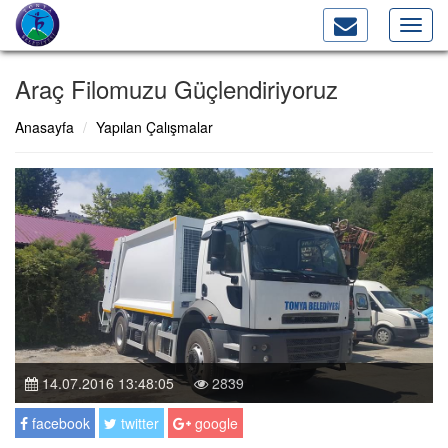
Toggl
navig
Araç Filomuzu Güçlendiriyoruz
Anasayfa
Yapılan Çalışmalar
14.07.2016 13:48:05
2839
facebook
twitter
google