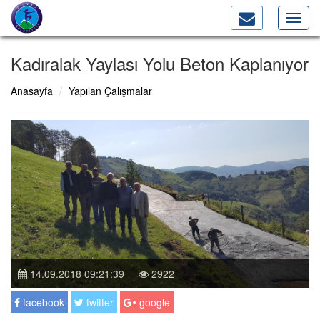
Toggl
navig
Kadıralak Yaylası Yolu Beton Kaplanıyor
Anasayfa
Yapılan Çalışmalar
14.09.2018 09:21:39
2922
facebook
twitter
google