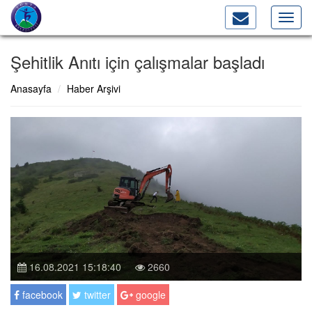
Toggl
navig
Şehitlik Anıtı için çalışmalar başladı
Anasayfa
Haber Arşivi
16.08.2021 15:18:40
2660
facebook
twitter
google