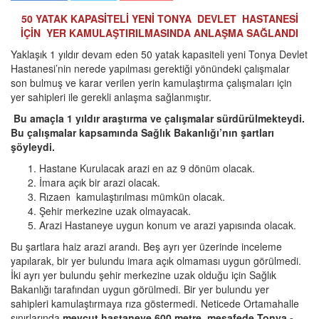
50 YATAK KAPASİTELİ YENİ TONYA DEVLET HASTANESİ
İÇİN YER KAMULAŞTIRILMASINDA ANLAŞMA SAĞLANDI
Yaklaşık 1 yıldır devam eden 50 yatak kapasiteli yeni Tonya Devlet
Hastanesi’nin nerede yapılması gerektiği yönündeki çalışmalar
son bulmuş ve karar verilen yerin kamulaştırma çalışmaları için
yer sahipleri ile gerekli anlaşma sağlanmıştır.
Bu amaçla 1 yıldır araştırma ve çalışmalar sürdürülmekteydi.
Bu çalışmalar kapsamında Sağlık Bakanlığı’nın şartları
şöyleydi.
Hastane Kurulacak arazi en az 9 dönüm olacak.
İmara açık bir arazi olacak.
Rızaen kamulaştırılması mümkün olacak.
Şehir merkezine uzak olmayacak.
Arazi Hastaneye uygun konum ve arazi yapısında olacak.
Bu şartlara haiz arazi arandı. Beş ayrı yer üzerinde inceleme
yapılarak, bir yer bulundu imara açık olmaması uygun görülmedi.
İki ayrı yer bulundu şehir merkezine uzak olduğu için Sağlık
Bakanlığı tarafından uygun görülmedi. Bir yer bulundu yer
sahipleri kamulaştırmaya rıza göstermedi. Neticede Ortamahalle
sınırlarında
mevcut hastaneye 600 metre mesafede Tonya -