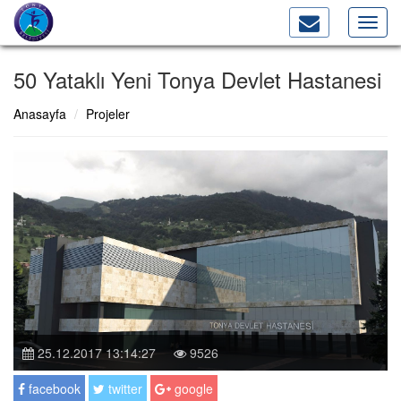
Toggl
navig
50 Yataklı Yeni Tonya Devlet Hastanesi
Anasayfa
Projeler
25.12.2017 13:14:27
9526
facebook
twitter
google