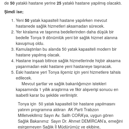
de
50
yataklı hastane yerine
25
yataklı hastane yapılmış olacaktı.
Şimdi ise;
Yeni
50
yatak kapasiteli hastane yapılırken mevcut
hastanede sağlık hizmetleri aksamadan sürecek.
Yer kiralama ve taşınma bedellerinden daha düşük bir
bedelle Tonya 9 dönümlük yeni bir sağlık hizmet alanına
kavuşmuş oldu.
Kamulaştırılan bu alanda 50 yatak kapasiteli modern bir
hastane yapılmış olacak.
Hastane inşaatı bitince sağlık hizmetlerinde hiçbir aksama
yaşanmadan eski hastane yeni hastaneye taşınacak.
Eski hastane yeri Tonya ilçemiz için yeni hizmetlere tahsis
edilecek.
Mevcut şartlar ve sağlık bakanlığımızın istekleri
kapsamında 1 yıllık araştırma ve fikir alışverişi sonucu en
isabetli karar bu şekilde verilmiştir.
Tonya için 50 yatak kapasiteli bir hastane yapılmasını
yatırım programına aldıran AK Parti Trabzon
Milletvekilimiz Sayın Av. Salih CORA’ya, uygun gören
Sağlık Bakanımız Sayın Dr. Ahmet DEMİRCAN’a, emeğini
esirgemeyen Sağlık İl Müdürümüz ve ekibine,