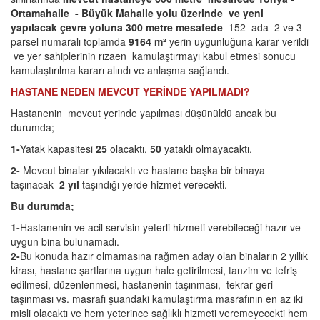
Ortamahalle - Büyük Mahalle yolu üzerinde ve yeni
yapılacak çevre yoluna 300 metre mesafede
152 ada 2 ve 3
parsel numaralı toplamda
9164 m²
yerin uygunluğuna karar verildi
ve yer sahiplerinin rızaen kamulaştırmayı kabul etmesi sonucu
kamulaştırılma kararı alındı ve anlaşma sağlandı.
HASTANE NEDEN MEVCUT YERİNDE YAPILMADI?
Hastanenin mevcut yerinde yapılması düşünüldü ancak bu
durumda;
1-
Yatak kapasitesi
25
olacaktı,
50
yataklı olmayacaktı.
2-
Mevcut binalar yıkılacaktı ve hastane başka bir binaya
taşınacak
2 yıl
taşındığı yerde hizmet verecekti.
Bu durumda;
1-
Hastanenin ve acil servisin yeterli hizmeti verebileceği hazır ve
uygun bina bulunamadı.
2-
Bu konuda hazır olmamasına rağmen aday olan binaların 2 yıllık
kirası, hastane şartlarına uygun hale getirilmesi, tanzim ve tefriş
edilmesi, düzenlenmesi, hastanenin taşınması, tekrar geri
taşınması vs. masrafı şuandaki kamulaştırma masrafının en az iki
misli olacaktı ve hem yeterince sağlıklı hizmeti veremeyecekti hem