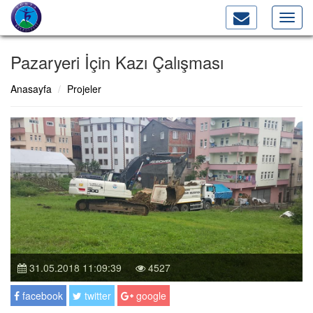
Toggl
navig
Pazaryeri İçin Kazı Çalışması
Anasayfa
Projeler
31.05.2018 11:09:39
4527
facebook
twitter
google