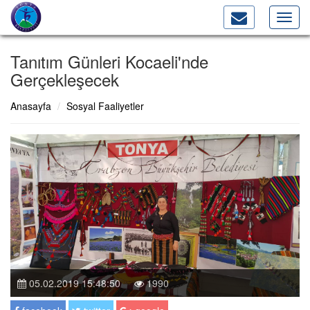
Toggl
navig
Tanıtım Günleri Kocaeli'nde
Gerçekleşecek
Anasayfa
Sosyal Faaliyetler
05.02.2019 15:48:50
1990