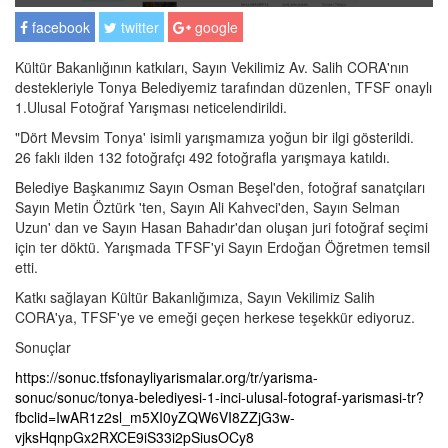
facebook
twitter
google
Kültür Bakanlığının katkıları, Sayın Vekilimiz Av. Salih CORA'nın
destekleriyle Tonya Belediyemiz tarafından düzenlen, TFSF onaylı
1.Ulusal Fotoğraf Yarışması neticelendirildi.
"Dört Mevsim Tonya' isimli yarışmamıza yoğun bir ilgi gösterildi.
26 faklı ilden 132 fotoğrafçı 492 fotoğrafla yarışmaya katıldı.
Belediye Başkanımız Sayın Osman Beşel'den, fotoğraf sanatçıları
Sayın Metin Öztürk 'ten, Sayın Ali Kahveci'den, Sayın Selman
Uzun' dan ve Sayın Hasan Bahadır'dan oluşan juri fotoğraf seçimi
için ter döktü. Yarışmada TFSF'yi Sayın Erdoğan Öğretmen temsil
etti.
Katkı sağlayan Kültür Bakanlığımıza, Sayın Vekilimiz Salih
CORA'ya, TFSF'ye ve emeği geçen herkese teşekkür ediyoruz.
Sonuçlar
https://sonuc.tfsfonayliyarismalar.org/tr/yarisma-
sonuc/sonuc/tonya-belediyesi-1-inci-ulusal-fotograf-yarismasi-tr?
fbclid=IwAR1z2sl_m5XI0yZQW6VI8ZZjG3w-
vjksHqnpGx2RXCE9iS33i2pSiusOCy8