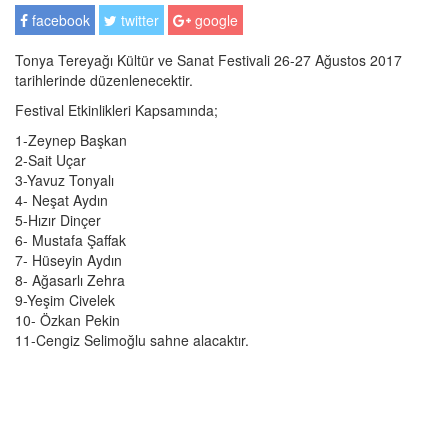
facebook
twitter
google
Tonya Tereyağı Kültür ve Sanat Festivali 26-27 Ağustos 2017
tarihlerinde düzenlenecektir.
Festival Etkinlikleri Kapsamında;
1-Zeynep Başkan
2-Sait Uçar
3-Yavuz Tonyalı
4- Neşat Aydın
5-Hızır Dinçer
6- Mustafa Şaffak
7- Hüseyin Aydın
8- Ağasarlı Zehra
9-Yeşim Civelek
10- Özkan Pekin
11-Cengiz Selimoğlu sahne alacaktır.