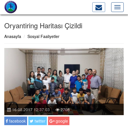
Toggl
navig
Oryantiring Haritası Çizildi
Anasayfa
Sosyal Faaliyetler
16.08.2017 12:37:03
2708
facebook
twitter
google