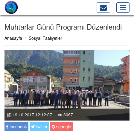
Toggl
navig
Muhtarlar Günü Programı Düzenlendi
Anasayfa
Sosyal Faaliyetler
19.10.2017 12:12:07
3067
facebook
twitter
google