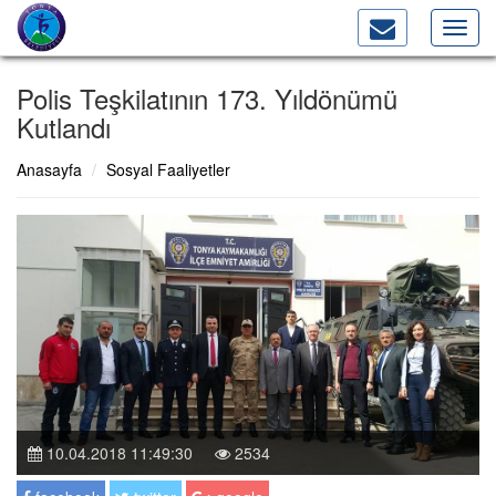
Toggl
navig
Polis Teşkilatının 173. Yıldönümü
Kutlandı
Anasayfa
Sosyal Faaliyetler
10.04.2018 11:49:30
2534