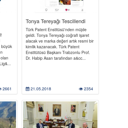
Tonya Tereyağı Tescillendi
Türk Patent Enstitüsü'nden müjde
!
geldi. Tonya Tereyağı coğrafi işaret
l
alacak ve marka değeri artık resmi bir
a büyük
kimlik kazanacak. Türk Patent
on
Enstitütüsü Başkanı Trabzonlu Prof.
 olan
Dr. Habip Asan tarafından a&cc...
ig&...
2661
21.05.2018
2354