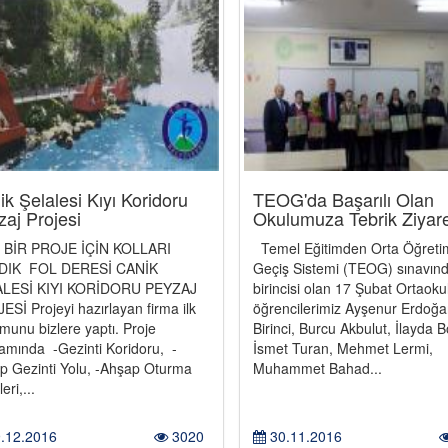
k Şelalesi Kıyı Koridoru
TEOG'da Başarılı Olan
zaj Projesi
Okulumuza Tebrik Ziyare
 BİR PROJE İÇİN KOLLARI
Temel Eğitimden Orta Öğreti
DIK FOL DERESİ CANİK
Geçiş Sistemi (TEOG) sınavınd
LESİ KIYI KORİDORU PEYZAJ
birincisi olan 17 Şubat Ortaoku
Sİ Projeyi hazırlayan firma ilk
öğrencilerimiz Ayşenur Erdoğa
munu bizlere yaptı. Proje
Birinci, Burcu Akbulut, İlayda B
amında -Gezinti Koridoru, -
İsmet Turan, Mehmet Lermi,
p Gezinti Yolu, -Ahşap Oturma
Muhammet Bahad...
eri,...
.12.2016
3020
30.11.2016