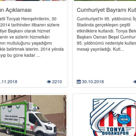
ın Açıklaması
Cumhuriyet Bayramı Kut
etli Tonyalı Hemşehrilerim, 30
Cumhuriyet'in 95. yıldönümü İl
2014 tarihinden itibaren sizlere
Stadında gerçekleşen çeşitli
diye Başkanı olarak hizmet
etkinliklere kutlandı. Tonya Bel
nin ve sizlerin hizmetkârı
Başkanı Osman Beşel Cumhuri
nın mutluluğunu yaşadığımı
95. yıldönümü nedeniyle kutla
ikle belirtmek isterim. 2014 yılında
mesajı yayınladığı. Kutl...
yıp bu güne kadar ...
.11.2018
2210
30.10.2018