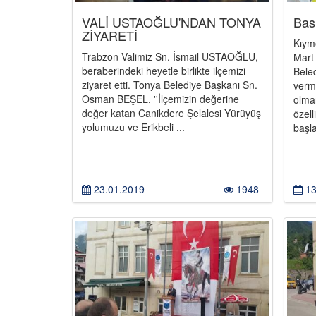
VALİ USTAOĞLU'NDAN TONYA
Bas
ZİYARETİ
Kıym
Trabzon Valimiz Sn. İsmail USTAOĞLU,
Mart 
beraberindeki heyetle birlikte ilçemizi
Bele
ziyaret etti. Tonya Belediye Başkanı Sn.
verme
Osman BEŞEL, ''İlçemizin değerine
olma
değer katan Canikdere Şelalesi Yürüyüş
özell
yolumuzu ve Erikbeli ...
başla
23.01.2019
1948
13