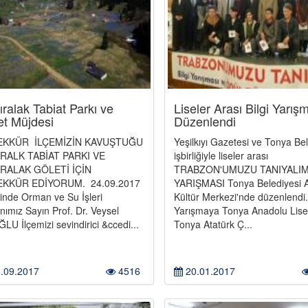
ralak Tabiat Parkı ve
Liseler Arası Bilgi Yarış
et Müjdesi
Düzenlendi
EKKÜR İLÇEMİZİN KAVUŞTUĞU
Yeşilkıyı Gazetesi ve Tonya Bel
RALK TABİAT PARKI VE
işbirliğiyle liseler arası
RALAK GÖLETİ İÇİN
TRABZON'UMUZU TANIYALIM
EKKÜR EDİYORUM. 24.09.2017
YARIŞMASI Tonya Belediyesi 
hinde Orman ve Su İşleri
Kültür Merkezi'nde düzenlendi.
nımız Sayın Prof. Dr. Veysel
Yarışmaya Tonya Anadolu Lise
U İlçemizi sevindirici &ccedi...
Tonya Atatürk Ç...
.09.2017
4516
20.01.2017