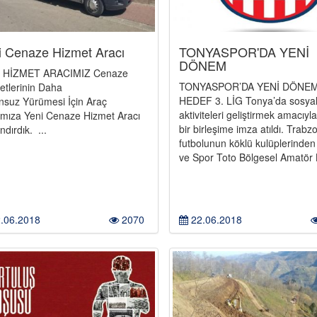
i Cenaze Hizmet Aracı
TONYASPOR'DA YENİ
DÖNEM
 HİZMET ARACIMIZ Cenaze
TONYASPOR’DA YENİ DÖNEM
etlerinin Daha
HEDEF 3. LİG Tonya’da sosya
nsuz Yürümesi İçin Araç
aktiviteleri geliştirmek amacıyl
ımıza Yeni Cenaze Hizmet Aracı
bir birleşime imza atıldı. Trabz
dırdık. ...
futbolunun köklü kulüplerinden
ve Spor Toto Bölgesel Amatör L
.06.2018
2070
22.06.2018