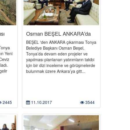
ısı
Osman BEŞEL ANKARA'da
BEŞEL 'den ANKARA çıkarması Tonya
Tonya
Belediye Başkanı Osman Beşel,
ın Yeni
Tonya’da devam eden projeler ve
 Ceviz
yapılması planlanan yatırımların takibi
şladı.
için bir dizi inceleme ve görüşmelerde
gelir
bulunmak üzere Ankara’ya gitt...
2445
11.10.2017
3544