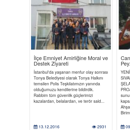
İlçe Emniyet Amirliğine Moral ve
Cani
Destek Ziyareti
Pey
İstanbul'da yaşanan menfur olay sonrası
YENİ
Tonya Belediyesi olarak Tonya Halkını
SIVA
temsilen Polis Teşkilatımızın yanında
ŞELA
olduğumuzu kendilerine bildirdik.
PROJE
Rabbim tüm güvenlik güçlerimizi
sunu
kazalardan, belalardan, ve terör sald...
kaps
Ahşa
Biriml
13.12.2016
2931
09