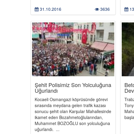
31.10.2016
3636
13
Şehit Polisimiz Son Yolculuğuna
Bet
Uğurlandı
Dev
Kocaeli Osmangazi köprüsünde görevi
Trab
sırasında meydana gelen trafik kazası
Tony
sonucu şehit olan Karşular Mahallesinde
Maha
ikamet eden Bozahmetoğlularından,
başla
Muhammet BOZOĞLU son yolculuğuna
uğurlandı. ...