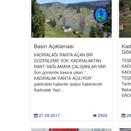
Basın Açıklaması
Kadı
Göl
KADIRALAĞI RANTA AÇAN BİR
TEŞ
DÜZENLEME YOK, KADIRALAKTAN
KADI
RANT SAĞLAMAYA ÇALIŞANLAR VAR
KADI
Son günlerde basına çıkan “
TEŞ
KADIRALAK RANTA AÇILIYOR’’
Tari
şeklindeki haberler asılsız haberlerdir.
Baka
Kadıralak Yayl...
EROĞL
27.09.2017
2503
26