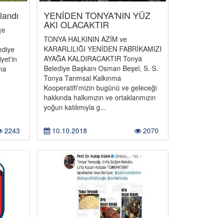
landı
YENİDEN TONYA'NIN YÜZ
AKI OLACAKTIR
çe
TONYA HALKININ AZİM ve
KARARLILIĞI YENİDEN FABRİKAMIZI
ediye
AYAĞA KALDIRACAKTIR Tonya
yet'in
Belediye Başkanı Osman Beşel, S. S.
ma
Tonya Tarımsal Kalkınma
Kooperatifi'mizin bugünü ve geleceği
hakkında halkımızın ve ortaklarımızın
yoğun katılımıyla g...
2243
10.10.2018
2070