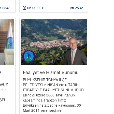
2843
05.09.2016
2532
zi
Faaliyet ve Hizmet Sunumu
BÜYÜKŞEHİR TONYA İLÇE
YAVUZ
BELEDİYESİ 5 NİSAN 2016 TARİHİ
erine
İTİBARİYLE FAALİYET SUNUMUDUR
Bilindiği üzere 3660 sayılı Kanun
EŞEL
kapsamında Trabzon İlimiz
Büyükşehir statüsüne kavuşmuş, 30
Mart 2014 yerel seçimle...