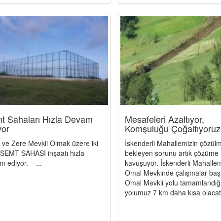
t Sahaları Hızla Devam
Mesafeleri Azaltıyor,
yor
Komşuluğu Çoğaltıyoruz
n ve Zere Mevkii Olmak üzere iki
İskenderli Mahallemizin çözül
 SEMT SAHASI inşaatı hızla
bekleyen sorunu artık çözüme
m ediyor. ...
kavuşuyor. İskenderli Mahallem
Omal Mevkinde çalışmalar başl
Omal Mevkii yolu tamamlandığ
yolumuz 7 km daha kısa olacatır