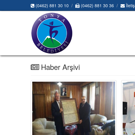
(0462) 881 30 10
(0462) 881 30 36
İleti
Haber Arşivi