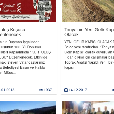
tuluş Koşusu
Tonya'nın Yeni Gelir Kap
enlenecek
Olacak
a'nın Düşman İşgalinden
YENİ GELİR KAPISI OLACAK 
uluşunun 100. Yıl Dönümü
Belediyesi tarafından ''Tonya'n
nlikleri Kapsamında ''KURTULUŞ
Gelir Kapısı'' olarak duyurulan
SU'' Düzenlenecek. Etkinliğe
Fidan dikimi için çalışmalar ba
lmak İsteyen Vatandaşlarımız
Toprak Analizi Yapıldı Yeni bir 
a Belediyesi Basın ve Halkla
kapısı...
iler M&uu...
.01.2018
1937
14.12.2017