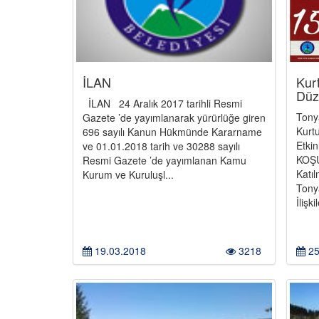
İLAN
Kur
Düz
İLAN 24 Aralık 2017 tarihli Resmi
Tony
Gazete ’de yayımlanarak yürürlüğe giren
Kurt
696 sayılı Kanun Hükmünde Kararname
Etki
ve 01.01.2018 tarih ve 30288 sayılı
KOŞU
Resmi Gazete ’de yayımlanan Kamu
Katı
Kurum ve Kuruluşl...
Tony
İlişk
19.03.2018
3218
25